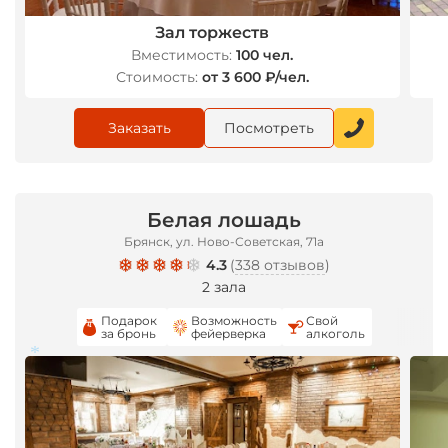
Зал торжеств
Вместимость:
100 чел.
*
Стоимость:
от 3 600 ₽/чел.
Заказать
Посмотреть
Белая лошадь
Брянск, ул. Ново-Советская, 71а
4.3
(
338 отзывов
)
2 зала
Подарок
Возможность
Свой
за бронь
фейерверка
алкоголь
*