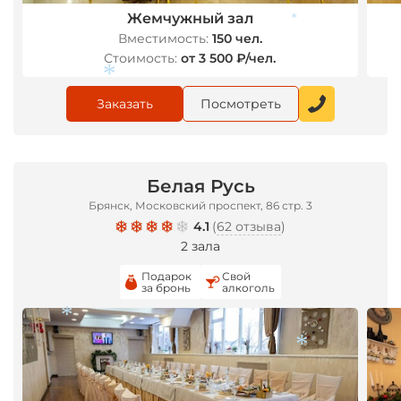
Жемчужный зал
Вместимость:
150 чел.
*
Стоимость:
от 3 500 ₽/чел.
Заказать
Посмотреть
*
Белая Русь
Брянск, Московский проспект, 86 стр. 3
4.1
(
62 отзыва
)
2 зала
Подарок
Свой
за бронь
алкоголь
*
*