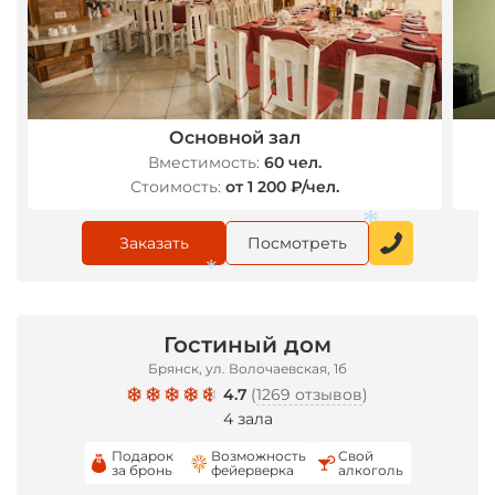
Основной зал
Вместимость:
60 чел.
Стоимость:
от 1 200 ₽/чел.
*
Заказать
Посмотреть
*
*
Гостиный дом
Брянск, ул. Волочаевская, 1б
4.7
(
1269 отзывов
)
4 зала
Подарок
Возможность
Свой
за бронь
фейерверка
алкоголь