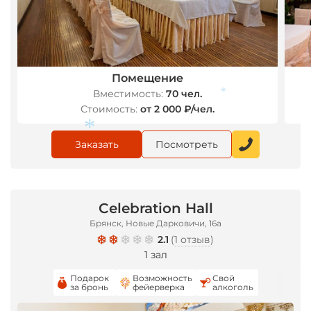
*
Помещение
Вместимость:
70 чел.
Стоимость:
от 2 000 ₽/чел.
*
Заказать
Посмотреть
*
Celebration Hall
Брянск, Новые Дарковичи, 16а
2.1
(
1 отзыв
)
1 зал
Подарок
Возможность
Свой
за бронь
фейерверка
алкоголь