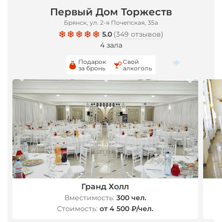
Первый Дом Торжеств
*
Брянск, ул. 2-я Почепская, 35а
5.0
(
349 отзывов
)
4 зала
Подарок
Свой
за бронь
алкоголь
*
Гранд Холл
Вместимость:
300 чел.
Стоимость:
от 4 500 ₽/чел.
*