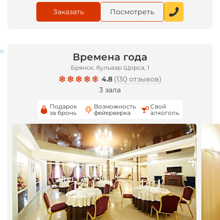
Заказать
Посмотреть
Времена года
Брянск, бульвар Щорса, 1
4.8
(
130 отзывов
)
*
3 зала
*
Подарок
Возможность
Свой
за бронь
фейерверка
алкоголь
*