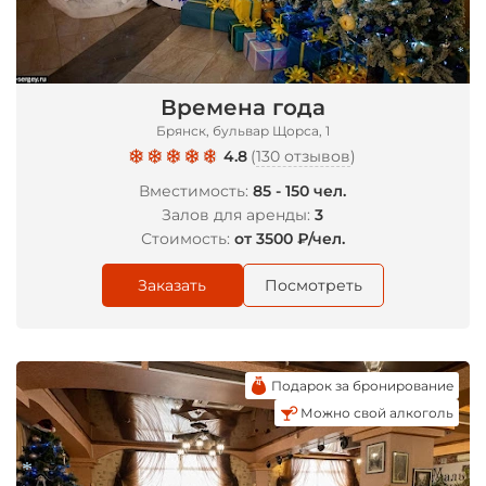
*
*
Времена года
Брянск, бульвар Щорса, 1
4.8
(
130 отзывов
)
Вместимость:
85 - 150 чел.
Залов для аренды:
3
Стоимость:
от 3500 ₽/чел.
Заказать
Посмотреть
Подарок за бронирование
Можно свой алкоголь