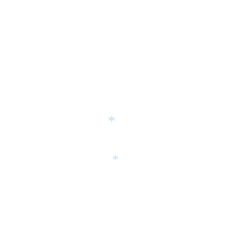
*
*
*
*