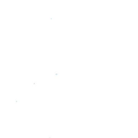
*
*
*
*
*