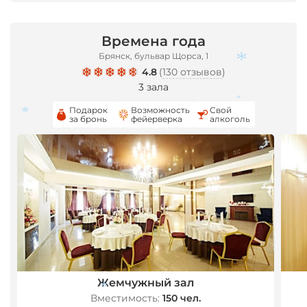
Времена года
Брянск, бульвар Щорса, 1
4.8
(
130 отзывов
)
*
3 зала
Подарок
Возможность
Свой
*
за бронь
фейерверка
алкоголь
*
Жемчужный зал
Вместимость:
150 чел.