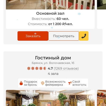
Основной зал
Вместимость:
60 чел.
*
*
Стоимость:
от 1 200 ₽/чел.
*
Заказать
Посмотреть
*
*
Гостиный дом
Брянск, ул. Волочаевская, 1б
4.7
(
1269 отзывов
)
4 зала
Подарок
Возможность
Свой
за бронь
фейерверка
алкоголь