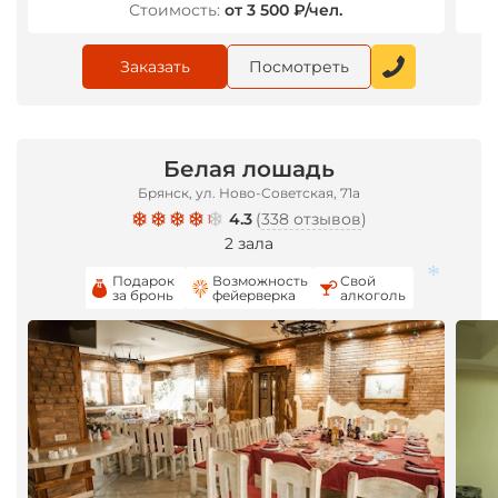
*
Стоимость:
от 3 500 ₽/чел.
Заказать
Посмотреть
Белая лошадь
Брянск, ул. Ново-Советская, 71а
4.3
(
338 отзывов
)
2 зала
Подарок
Возможность
Свой
за бронь
фейерверка
алкоголь
*
*